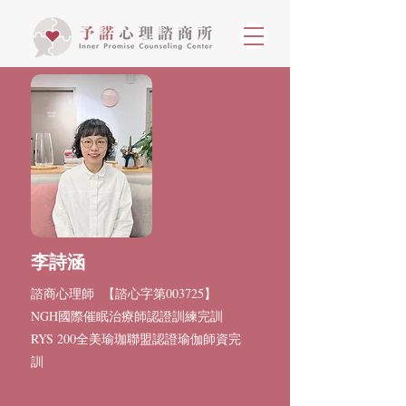
李詩涵
諮商心理師 【諮心字第003725】
NGH國際催眠治療師認證訓練完訓
RYS 200全美瑜珈聯盟認證瑜伽師資完
訓