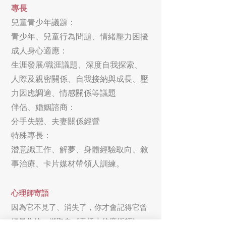
專長
兒童青少年議題：
青少年、兒童行為問題、情緒壓力困擾
成人身心適應：
生涯發展/職涯議題、深度自我探索、
人際及親密關係、自我接納與成長、壓
力因應調適、情感關係等議題
伴侶、婚姻諮商：
分手失戀、夫妻關係經營
特殊專長：
潛意識工作、解夢、身體經驗取向、敘
事治療、卡片媒材帶領人訓練。
心理師寄語
因為它不見了、消失了，你才會記得它曾
經是你的：擷取自《天橋上的魔術師》。