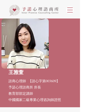
王雅萱
諮商心理師 【諮心字第003609】
​予諾心理諮商所 所長
教育部部定講師
中國國家二級專業心理咨詢師證照