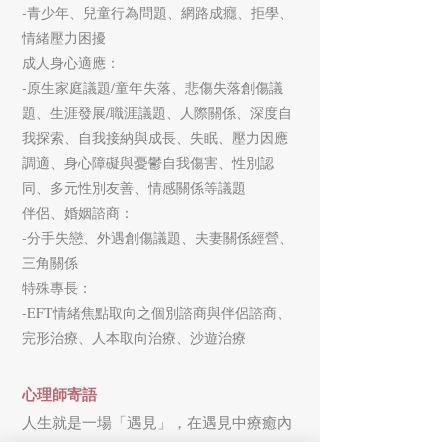
-青少年、兒童行為問題、網路成癮、拒學、
情緒壓力困擾
成人身心適應：
-原生家庭議題/童年失落、悲傷失落創傷議
題、生涯發展/職涯議題、人際關係、深度自
我探索、自我接納與成長、失眠、壓力因應
調適、身心障礙與憂鬱自我傷害、性別認
同、多元性別友善、情感關係等議題
伴侶、婚姻諮商：
-分手失戀、外遇創傷議題、夫妻關係經營、
三角關係
特殊專長：
-EFT情緒焦點取向之個別諮商與伴侶諮商、
完形治療、人本取向治療、沙遊治療
心理師寄語
人生就是一場「遇見」，在遇見中療癒內